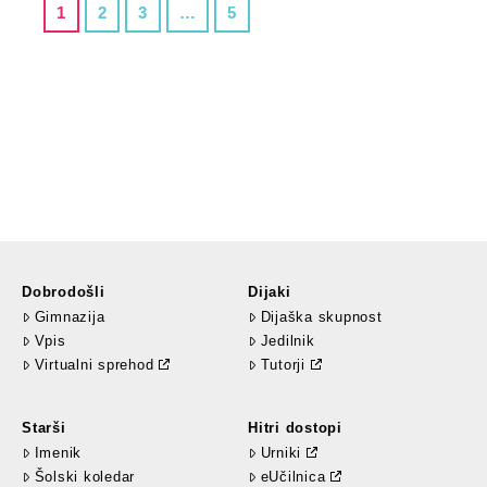
1
2
3
…
5
Dobrodošli
Dijaki
Gimnazija
Dijaška skupnost
Vpis
Jedilnik
Virtualni sprehod
Tutorji
Starši
Hitri dostopi
Imenik
Urniki
Šolski koledar
eUčilnica