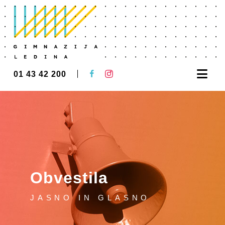
Nav
01 43 42 200
Obvestila
JASNO IN GLASNO