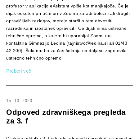
profesor v aplikacijo eAsistent vpiše kot manjkajoče. Če je
dijak odsoten pri učni uri v Zoomu zaradi bolezni ali drugih
opravičljivih razlogov, morajo starši o tem obvestiti
razrednika in izostanek opravičiti. Če dijak nima ustrezne
tehnične opreme, s katero bi uporabljal Zoom, naj
kontaktira Gimnazijo Ledina (tajnistvo@ledina.si ali 01/43
42 200). Šola mu bo za čas šolanja na daljavo zagotovila
ustrezno tehnično opremo.
Preberi več
15. 10. 2020
Odpoved zdravniškega pregleda
za 3. f
Dijakom oddelka 3. f odpade zdravniški pregled, napovedan