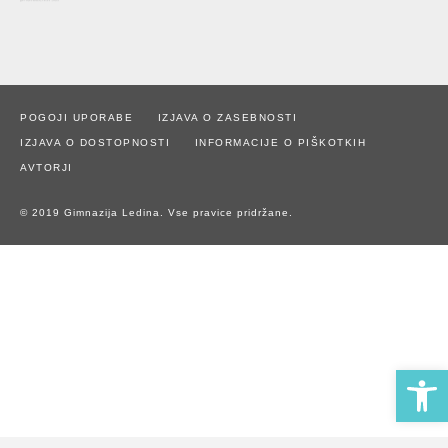
POGOJI UPORABE
IZJAVA O ZASEBNOSTI
IZJAVA O DOSTOPNOSTI
INFORMACIJE O PIŠKOTKIH
AVTORJI
© 2019 Gimnazija Ledina. Vse pravice pridržane.
Open 