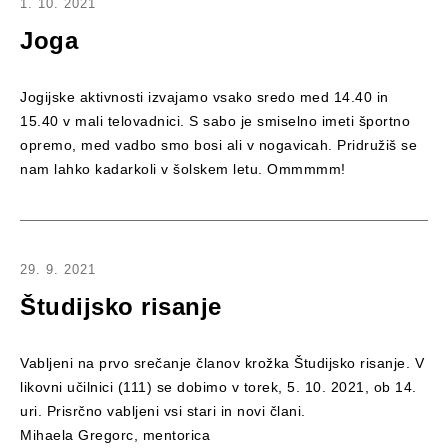
1. 10. 2021
Joga
Jogijske aktivnosti izvajamo vsako sredo med 14.40 in
15.40 v mali telovadnici. S sabo je smiselno imeti športno
opremo, med vadbo smo bosi ali v nogavicah. Pridružiš se
nam lahko kadarkoli v šolskem letu. Ommmmm!
29. 9. 2021
Študijsko risanje
Vabljeni na prvo srečanje članov krožka Študijsko risanje. V
likovni učilnici (111) se dobimo v torek, 5. 10. 2021, ob 14.
uri. Prisrčno vabljeni vsi stari in novi člani.
Mihaela Gregorc, mentorica