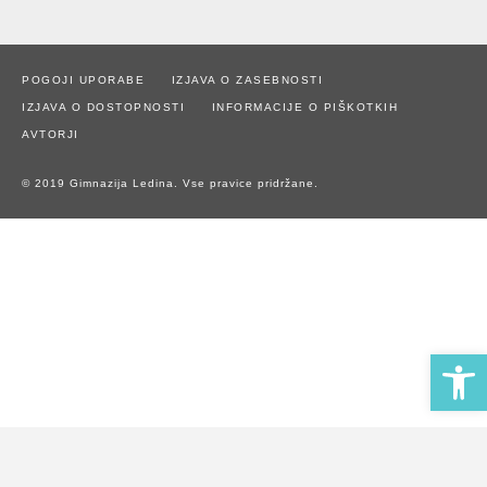
POGOJI UPORABE
IZJAVA O ZASEBNOSTI
IZJAVA O DOSTOPNOSTI
INFORMACIJE O PIŠKOTKIH
AVTORJI
© 2019 Gimnazija Ledina. Vse pravice pridržane.
Open 
Naše spletno mesto uporablja piškotke za zagotavljanje boljše
uporabniške izkušnje in spremljanje statistike obiska.
Z uporabo spletnega mesta soglašate z uporabo piškotkov.