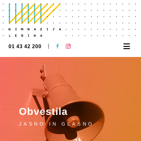
Nav
01 43 42 200
Obvestila
JASNO IN GLASNO