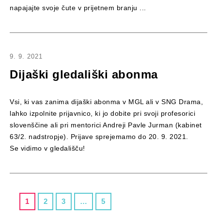
napajajte svoje čute v prijetnem branju ...
9. 9. 2021
Dijaški gledališki abonma
Vsi, ki vas zanima dijaški abonma v MGL ali v SNG Drama,
lahko izpolnite prijavnico, ki jo dobite pri svoji profesorici
slovenščine ali pri mentorici Andreji Pavle Jurman (kabinet
63/2. nadstropje). Prijave sprejemamo do 20. 9. 2021.
Se vidimo v gledališču!
1
2
3
…
5