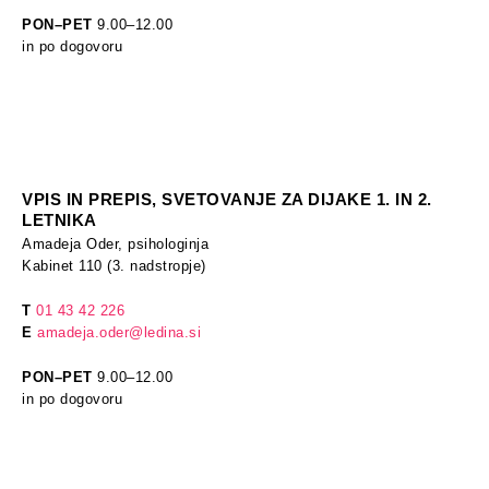
PON–PET
9.00–12.00
in po dogovoru
in po dogovoru
VPIS IN PREPIS, SVETOVANJE ZA DIJAKE 1. IN 2.
LETNIKA
Amadeja Oder, psihologinja
Kabinet 110 (3. nadstropje)
T
01 43 42 226
E
amadeja.oder@ledina.si
PON–PET
9.00–12.00
in po dogovoru