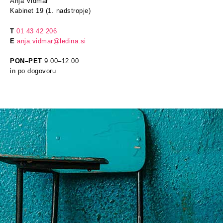
Anja Vidmar
Kabinet 19 (1. nadstropje)
T
01 43 42 206
E
anja.vidmar@ledina.si
PON–PET
9.00–12.00
in po dogovoru