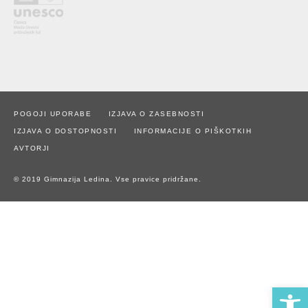
POGOJI UPORABE
IZJAVA O ZASEBNOSTI
IZJAVA O DOSTOPNOSTI
INFORMACIJE O PIŠKOTKIH
AVTORJI
© 2019 Gimnazija Ledina. Vse pravice pridržane.
Open 