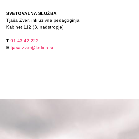
SVETOVALNA SLUŽBA
Tjaša Zver, inkluzivna pedagoginja
Kabinet 112 (3. nadstropje)
T
01 43 42 222
E
tjasa.zver@ledina.si
TOR in ČET
9.00–12.00
PON
8.00–10.00