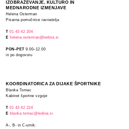
IZOBRAŽEVANJE, KULTURO IN
MEDNARODNE IZMENJAVE
Helena Osterman
Pisarna pomočnice ravnatelja
T
01 43 42 204
E
helena.osterman@ledina.si
PON–PET
9.00–12.00
in po dogovoru
KOORDINATORICA ZA DIJAKE ŠPORTNIKE
Blanka Tomac
Kabinet športne vzgoje
T
01 43 42 224
E
blanka.tomac@ledina.si
A-, B- in C-urnik: