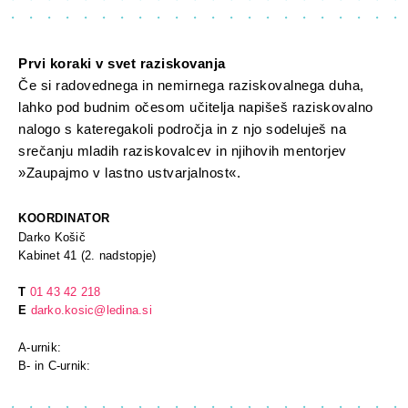
Prvi koraki v svet raziskovanja
Če si radovednega in nemirnega raziskovalnega duha,
lahko pod budnim očesom učitelja napišeš raziskovalno
nalogo s kateregakoli področja in z njo sodeluješ na
srečanju mladih raziskovalcev in njihovih mentorjev
»Zaupajmo v lastno ustvarjalnost«.
KOORDINATOR
Darko Košič
Kabinet 41 (2. nadstopje)
T
01 43 42 218
E
darko.kosic@ledina.si
A-urnik:
B- in C-urnik: