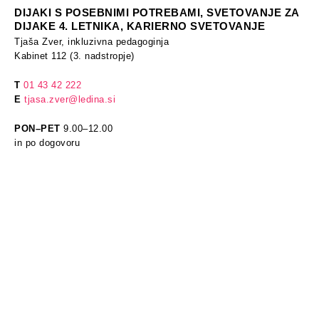
DIJAKI S POSEBNIMI POTREBAMI, SVETOVANJE ZA
DIJAKE 4. LETNIKA, KARIERNO SVETOVANJE
Tjaša Zver, inkluzivna pedagoginja
Kabinet 112 (3. nadstropje)
T
01 43 42 222
E
tjasa.zver@ledina.si
PON–PET
9.00–12.00
in po dogovoru
KARIERNO SVETOVANJE
Lidija Srša
Kabinet 110 (3. nadstropje)
T
01 43 42 226
E
lidija.srsa@ledina.si