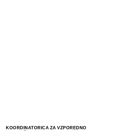
KOORDINATORICA ZA
DIJAKE ŠPORTNIKE
Blanka Tomac
Kabinet športne vzgoje
T
01 43 42 224
E
blanka.tomac@ledina.si
A-, B- in C-urnik:
TOR in ČET
7.15–7.30
KOORDINATORICA ZA VZPOREDNO