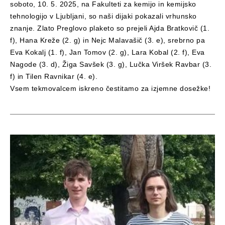
soboto, 10. 5. 2025, na Fakulteti za kemijo in kemijsko
tehnologijo v Ljubljani, so naši dijaki pokazali vrhunsko
znanje. Zlato Preglovo plaketo so prejeli Ajda Bratkovič (1.
f), Hana Kreže (2. g) in Nejc Malavašič (3. e), srebrno pa
Eva Kokalj (1. f), Jan Tomov (2. g), Lara Kobal (2. f), Eva
Nagode (3. d), Žiga Savšek (3. g), Lučka Viršek Ravbar (3.
f) in Tilen Ravnikar (4. e).
Vsem tekmovalcem iskreno čestitamo za izjemne dosežke!