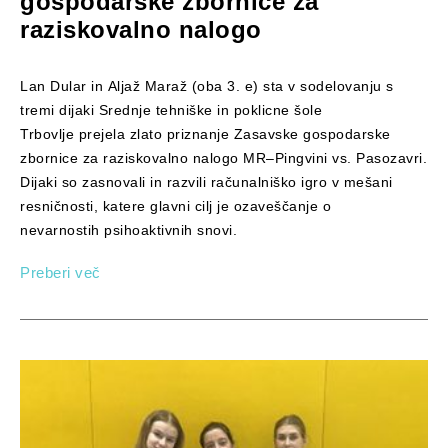
gospodarske zbornice za
raziskovalno nalogo
Lan Dular in Aljaž Maraž (oba 3. e) sta v sodelovanju s
tremi dijaki Srednje tehniške in poklicne šole
Trbovlje prejela zlato priznanje Zasavske gospodarske
zbornice za raziskovalno nalogo MR–Pingvini vs. Pasozavri.
Dijaki so zasnovali in razvili računalniško igro v mešani
resničnosti, katere glavni cilj je ozaveščanje o
nevarnostih psihoaktivnih snovi.
Preberi več