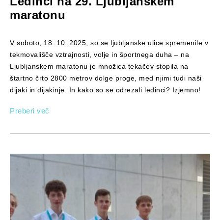
Ledinci na 29. Ljubljanskem
maratonu
V soboto, 18. 10. 2025, so se ljubljanske ulice spremenile v
tekmovališče vztrajnosti, volje in športnega duha – na
Ljubljanskem maratonu je množica tekačev stopila na
štartno črto 2800 metrov dolge proge, med njimi tudi naši
dijaki in dijakinje. In kako so se odrezali ledinci? Izjemno!
Preberi več