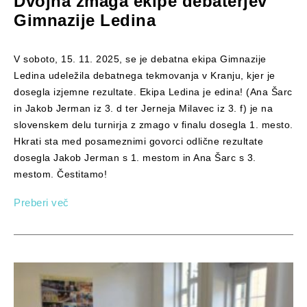
Dvojna zmaga ekipe debaterjev
Gimnazije Ledina
V soboto, 15. 11. 2025, se je debatna ekipa Gimnazije
Ledina udeležila debatnega tekmovanja v Kranju, kjer je
dosegla izjemne rezultate. Ekipa Ledina je edina! (Ana Šarc
in Jakob Jerman iz 3. d ter Jerneja Milavec iz 3. f) je na
slovenskem delu turnirja z zmago v finalu dosegla 1. mesto.
Hkrati sta med posameznimi govorci odlične rezultate
dosegla Jakob Jerman s 1. mestom in Ana Šarc s 3.
mestom. Čestitamo!
Preberi več