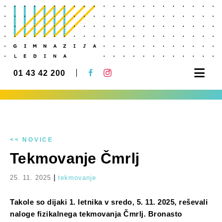
Nav
01 43 42 200
<< NOVICE
Tekmovanje Čmrlj
|
25. 11. 2025
tekmovanje
Takole so dijaki 1. letnika v sredo, 5. 11. 2025, reševali
naloge fizikalnega tekmovanja Čmrlj. Bronasto