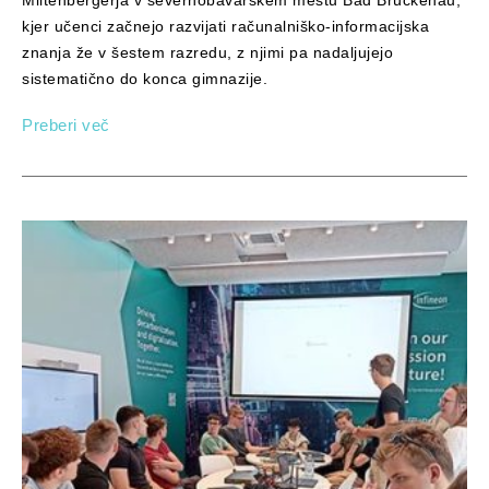
Miltenbergerja v severnobavarskem mestu Bad Brückenau,
kjer učenci začnejo razvijati računalniško-informacijska
znanja že v šestem razredu, z njimi pa nadaljujejo
sistematično do konca gimnazije.
Preberi več