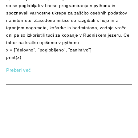
so se poglabljali v finese programiranja v pythonu in
spoznavali varnostne ukrepe za zaščito osebnih podatkov
na internetu. Zasedene mišice so razgibali s hojo in z
igranjem nogometa, košarke in badmintona, zadnje vroče
dni pa so izkoristili tudi za kopanje v Rudniškem jezeru. Če
tabor na kratko opišemo v pythonu:
x = ["delovno", "poglobljeno", "zanimivo"]
print(x)
Preberi več