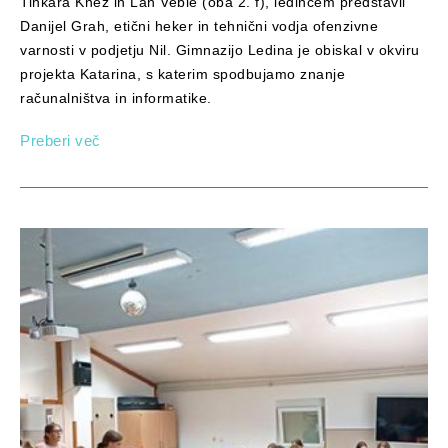
Tinkara Knez in Lan Veble (oba 2. f), ledincem predstavil
Danijel Grah, etični heker in tehnični vodja ofenzivne
varnosti v podjetju Nil. Gimnazijo Ledina je obiskal v okviru
projekta Katarina, s katerim spodbujamo znanje
računalništva in informatike.
Preberi več