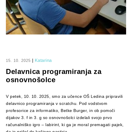
|
Katarina
15. 10. 2025
Delavnica programiranja za
osnovnošolce
V petek, 10. 10. 2025, smo za učence OŠ Ledina pripravili
delavnico programiranja v scratchu. Pod vodstvom
profesorice za informatiko, Betke Burger, in ob pomoči
dijakov 3. f in 3. g so osnovnošolci izdelali svojo prvo
računalniško igro – labirint, ki ga je moral premagati pajek,
da je prišel do kačjega pastirja.