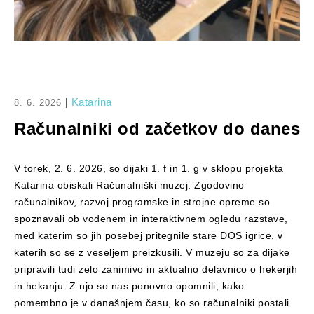
|
Katarina
8. 6. 2026
Računalniki od začetkov do danes
V torek, 2. 6. 2026, so dijaki 1. f in 1. g v sklopu projekta
Katarina obiskali Računalniški muzej. Zgodovino
računalnikov, razvoj programske in strojne opreme so
spoznavali ob vodenem in interaktivnem ogledu razstave,
med katerim so jih posebej pritegnile stare DOS igrice, v
katerih so se z veseljem preizkusili. V muzeju so za dijake
pripravili tudi zelo zanimivo in aktualno delavnico o hekerjih
in hekanju. Z njo so nas ponovno opomnili, kako
pomembno je v današnjem času, ko so računalniki postali