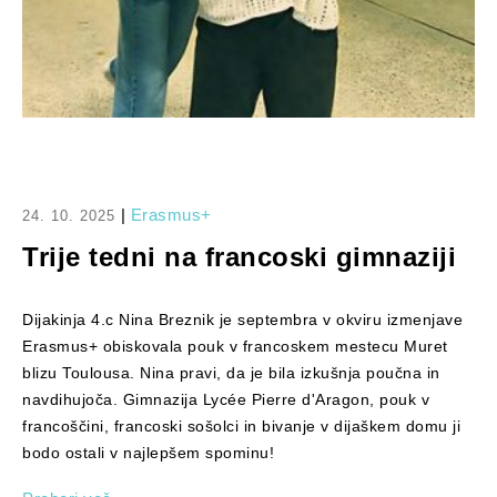
|
Erasmus+
24. 10. 2025
Trije tedni na francoski gimnaziji
Dijakinja 4.c Nina Breznik je septembra v okviru izmenjave
Erasmus+ obiskovala pouk v francoskem mestecu Muret
blizu Toulousa. Nina pravi, da je bila izkušnja poučna in
navdihujoča. Gimnazija Lycée Pierre d'Aragon, pouk v
francoščini, francoski sošolci in bivanje v dijaškem domu ji
bodo ostali v najlepšem spominu!