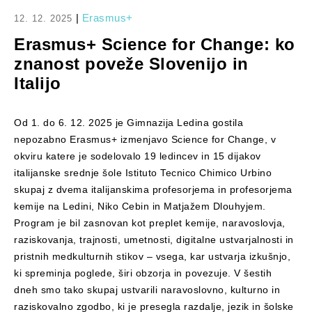
|
Erasmus+
12. 12. 2025
Erasmus+ Science for Change: ko
znanost poveže Slovenijo in
Italijo
Od 1. do 6. 12. 2025 je Gimnazija Ledina gostila
nepozabno Erasmus+ izmenjavo Science for Change, v
okviru katere je sodelovalo 19 ledincev in 15 dijakov
italijanske srednje šole Istituto Tecnico Chimico Urbino
skupaj z dvema italijanskima profesorjema in profesorjema
kemije na Ledini, Niko Cebin in Matjažem Dlouhyjem.
Program je bil zasnovan kot preplet kemije, naravoslovja,
raziskovanja, trajnosti, umetnosti, digitalne ustvarjalnosti in
pristnih medkulturnih stikov – vsega, kar ustvarja izkušnjo,
ki spreminja poglede, širi obzorja in povezuje. V šestih
dneh smo tako skupaj ustvarili naravoslovno, kulturno in
raziskovalno zgodbo, ki je presegla razdalje, jezik in šolske