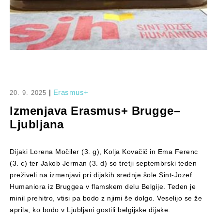
|
Erasmus+
20. 9. 2025
Izmenjava Erasmus+ Brugge–
Ljubljana
Dijaki Lorena Močiler (3. g), Kolja Kovačič in Ema Ferenc
(3. c) ter Jakob Jerman (3. d) so tretji septembrski teden
preživeli na izmenjavi pri dijakih srednje šole Sint-Jozef
Humaniora iz Bruggea v flamskem delu Belgije. Teden je
minil prehitro, vtisi pa bodo z njimi še dolgo. Veselijo se že
aprila, ko bodo v Ljubljani gostili belgijske dijake.