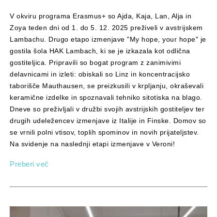
V okviru programa Erasmus+ so Ajda, Kaja, Lan, Alja in
Zoya teden dni od 1. do 5. 12. 2025 preživeli v avstrijskem
Lambachu. Drugo etapo izmenjave "My hope, your hope" je
gostila šola HAK Lambach, ki se je izkazala kot odlična
gostiteljica. Pripravili so bogat program z zanimivimi
delavnicami in izleti: obiskali so Linz in koncentracijsko
taborišče Mauthausen, se preizkusili v krpljanju, okraševali
keramične izdelke in spoznavali tehniko sitotiska na blago.
Dneve so preživljali v družbi svojih avstrijskih gostiteljev ter
drugih udeležencev izmenjave iz Italije in Finske. Domov so
se vrnili polni vtisov, toplih spominov in novih prijateljstev.
Na svidenje na naslednji etapi izmenjave v Veroni!
Preberi več