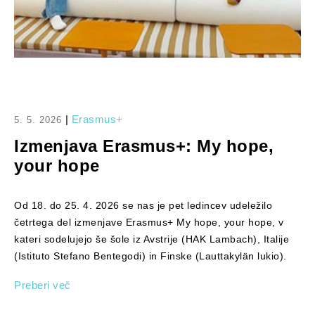
|
Erasmus+
5. 5. 2026
Izmenjava Erasmus+: My hope,
your hope
Od 18. do 25. 4. 2026 se nas je pet ledincev udeležilo
četrtega del izmenjave Erasmus+ My hope, your hope, v
kateri sodelujejo še šole iz Avstrije (HAK Lambach), Italije
(Istituto Stefano Bentegodi) in Finske (Lauttakylän lukio).
Preberi več