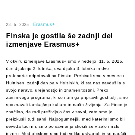
|
Erasmus+
23. 5. 2025
Finska je gostila še zadnji del
izmenjave Erasmus+
V okviru izmenjave Erasmus+ smo v nedeljo, 11. 5. 2025,
štiri dijakinje 2. letnika, dva dijaka 3. letnika in dve
profesorici odpotovali na Finsko. Prebivali smo v mestecu
Huittinen, zadnji dan pa v Helsinkih, ki sta nas navdušila s
svojo naravo, urejenostjo in znamenitostmi. Preko
zanimivega programa, ki so nam ga pripravili gostitelji, smo
spoznavali tamkajšnjo kulturo in način življenja. Za Fince je
značilno, da radi preživljajo čas v savni, zato smo jo
preizkusili tudi sami. Najpogumnejši, med katerimi smo bili
seveda tudi mi, smo po savnanju skočili še v zelo mrzlo
jezero. Med obiskom smo tudi veliko ustvarjali in se naučili