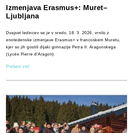
Izmenjava Erasmus+: Muret–
Ljubljana
Dvajset ledincev se je v sredo, 18. 3. 2026, vrnilo z
enotedenske izmenjave Erasmus+ v francoskem Muretu,
kjer so jih gostili dijaki gimnazije Petra II. Aragonskega
(Lycée Pierre d'Aragon).
Preberi več