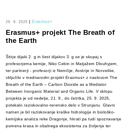
|
Erasmus+
26. 9. 2025
Erasmus+ projekt The Breath of
the Earth
Štirje dijaki 2. g in šest dijakov 3. g se je skupaj s
profesorjema kemije, Niko Cebin in Matjažem Dlouhyjem,
ter partnerji - profesorji iz Nemčije, Avstrije in Norveške,
vključilo v mednarodni projekt Erasmus+ z naslovom The
Breath of the Earth – Carbon Dioxide as a Mediator
Between Inorganic Material and Organic Life. V sklopu
projekta je od nedelje, 21. 9., do četrtka, 25. 9. 2025,
potekalo raziskovalno-terensko delo v Strunjanu. Glavni
namen je bil raziskovanje kraške hidrologije in biološko-
kemijska analiza reke Dragonje, hkrati pa tudi spoznavanje
pomena krasa in obalnega ekosistema za življenje ter