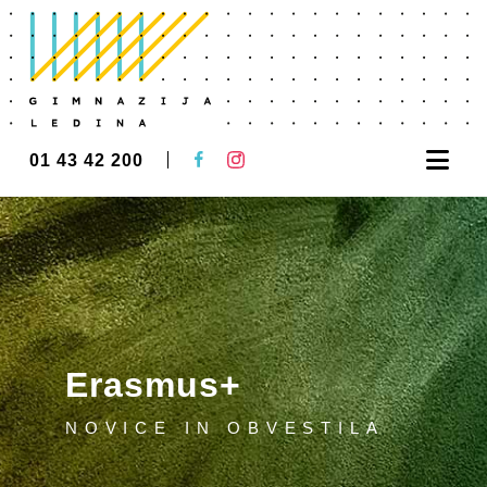
Nav
01 43 42 200
Erasmus+
NOVICE IN OBVESTILA