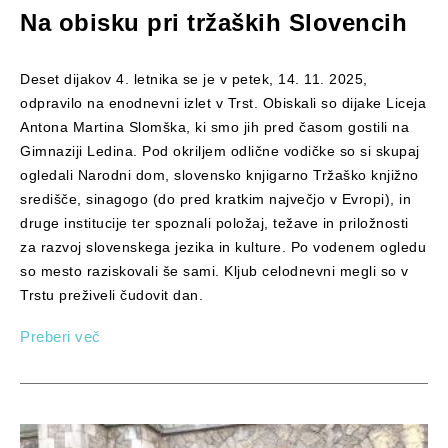
Na obisku pri tržaških Slovencih
Deset dijakov 4. letnika se je v petek, 14. 11. 2025,
odpravilo na enodnevni izlet v Trst. Obiskali so dijake Liceja
Antona Martina Slomška, ki smo jih pred časom gostili na
Gimnaziji Ledina. Pod okriljem odlične vodičke so si skupaj
ogledali Narodni dom, slovensko knjigarno Tržaško knjižno
središče, sinagogo (do pred kratkim največjo v Evropi), in
druge institucije ter spoznali položaj, težave in priložnosti
za razvoj slovenskega jezika in kulture. Po vodenem ogledu
so mesto raziskovali še sami. Kljub celodnevni megli so v
Trstu preživeli čudovit dan.
Preberi več