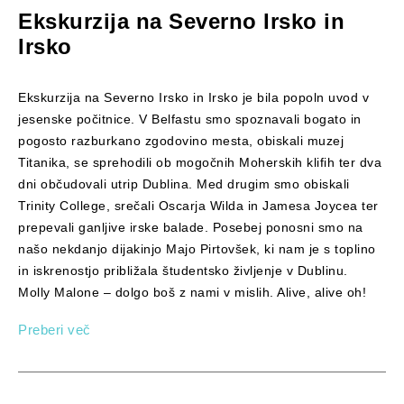
Ekskurzija na Severno Irsko in
Irsko
Ekskurzija na Severno Irsko in Irsko je bila popoln uvod v
jesenske počitnice. V Belfastu smo spoznavali bogato in
pogosto razburkano zgodovino mesta, obiskali muzej
Titanika, se sprehodili ob mogočnih Moherskih klifih ter dva
dni občudovali utrip Dublina. Med drugim smo obiskali
Trinity College, srečali Oscarja Wilda in Jamesa Joycea ter
prepevali ganljive irske balade. Posebej ponosni smo na
našo nekdanjo dijakinjo Majo Pirtovšek, ki nam je s toplino
in iskrenostjo približala študentsko življenje v Dublinu.
Molly Malone – dolgo boš z nami v mislih. Alive, alive oh!
Preberi več