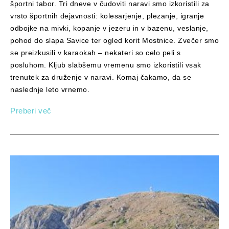
športni tabor. Tri dneve v čudoviti naravi smo izkoristili za
vrsto športnih dejavnosti: kolesarjenje, plezanje, igranje
odbojke na mivki, kopanje v jezeru in v bazenu, veslanje,
pohod do slapa Savice ter ogled korit Mostnice. Zvečer smo
se preizkusili v karaokah – nekateri so celo peli s
posluhom. Kljub slabšemu vremenu smo izkoristili vsak
trenutek za druženje v naravi. Komaj čakamo, da se
naslednje leto vrnemo.
Preberi več