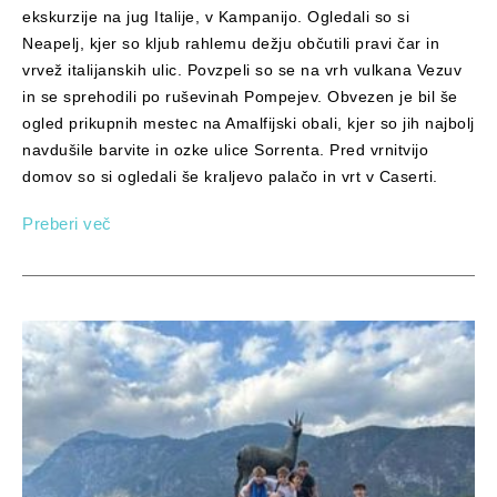
ekskurzije na jug Italije, v Kampanijo. Ogledali so si
Neapelj, kjer so kljub rahlemu dežju občutili pravi čar in
vrvež italijanskih ulic. Povzpeli so se na vrh vulkana Vezuv
in se sprehodili po ruševinah Pompejev. Obvezen je bil še
ogled prikupnih mestec na Amalfijski obali, kjer so jih najbolj
navdušile barvite in ozke ulice Sorrenta. Pred vrnitvijo
domov so si ogledali še kraljevo palačo in vrt v Caserti.
Preberi več