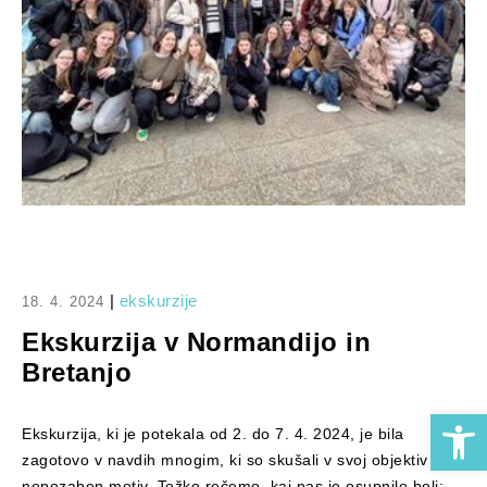
|
ekskurzije
18. 4. 2024
Ekskurzija v Normandijo in
Bretanjo
Open 
Ekskurzija, ki je potekala od 2. do 7. 4. 2024, je bila
zagotovo v navdih mnogim, ki so skušali v svoj objektiv ujeti
nepozaben motiv. Težko rečemo, kaj nas je osupnilo bolj: