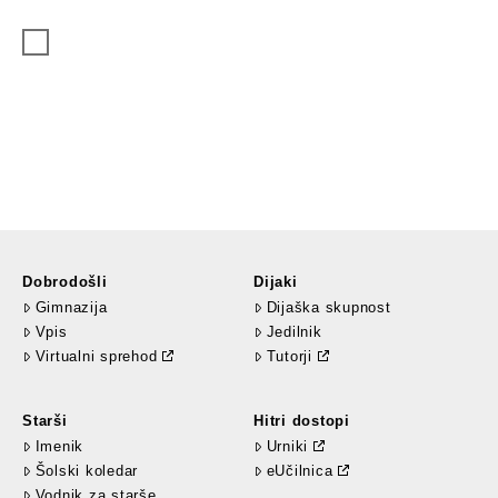
Dobrodošli
Dijaki
Gimnazija
Dijaška skupnost
Vpis
Jedilnik
Virtualni sprehod
Tutorji
Starši
Hitri dostopi
Imenik
Urniki
Šolski koledar
eUčilnica
Vodnik za starše