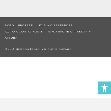
POGOJI UPORABE
IZJAVA O ZASEBNOSTI
IZJAVA O DOSTOPNOSTI
INFORMACIJE O PIŠKOTKIH
AVTORJI
© 2019 Gimnazija Ledina. Vse pravice pridržane.
Open 
Naše spletno mesto uporablja piškotke za zagotavljanje boljše
uporabniške izkušnje in spremljanje statistike obiska.