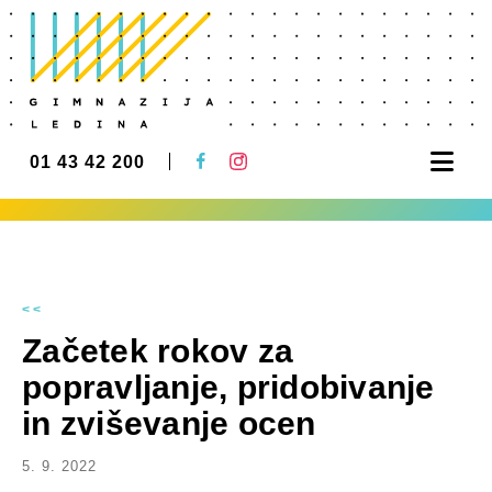
Nav
01 43 42 200
<<
Začetek rokov za
popravljanje, pridobivanje
in zviševanje ocen
5. 9. 2022