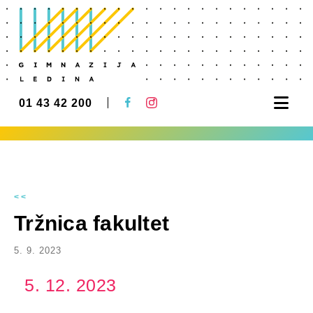
Nav
01 43 42 200
<<
Tržnica fakultet
5. 9. 2023
5. 12. 2023