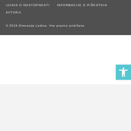
IZJAVA O DOSTOPNOSTI
INFORMACIJE O PIŠKOTKIH
AVTORJI
© 2019 Gimnazija Ledina. Vse pravice pridržane.
Open 
Naše spletno mesto uporablja piškotke za zagotavljanje boljše
uporabniške izkušnje in spremljanje statistike obiska.
Z uporabo spletnega mesta soglašate z uporabo piškotkov.
Potrdi piškotke
Zavrni piškotke