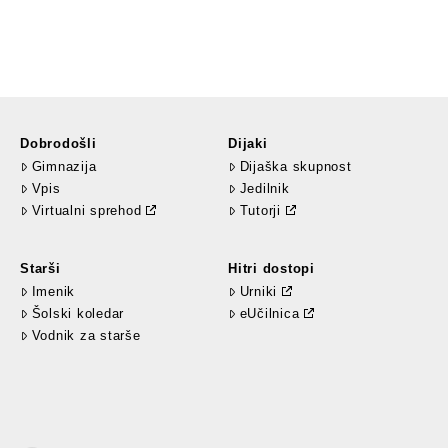
Dobrodošli
Dijaki
Gimnazija
Dijaška skupnost
Vpis
Jedilnik
Virtualni sprehod
Tutorji
Starši
Hitri dostopi
Imenik
Urniki
Šolski koledar
eUčilnica
Vodnik za starše