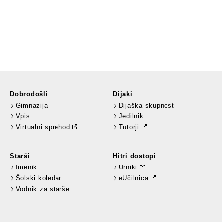
Dobrodošli
Dijaki
Gimnazija
Dijaška skupnost
Vpis
Jedilnik
Virtualni sprehod
Tutorji
Starši
Hitri dostopi
Imenik
Urniki
Šolski koledar
eUčilnica
Vodnik za starše