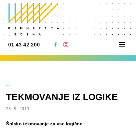
Nav
01 43 42 200
<<
TEKMOVANJE IZ LOGIKE
23. 9. 2019
Šolsko tekmovanje za vse logične