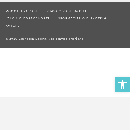
POGOJI UPORABE
IZJAVA O ZASEBNOSTI
IZJAVA O DOSTOPNOSTI
INFORMACIJE O PIŠKOTKIH
AVTORJI
© 2019 Gimnazija Ledina. Vse pravice pridržane.
Open 
Naše spletno mesto uporablja piškotke za zagotavljanje boljše
uporabniške izkušnje in spremljanje statistike obiska.
Z uporabo spletnega mesta soglašate z uporabo piškotkov.
Potrdi piškotke