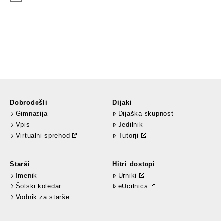
Dobrodošli
Dijaki
Gimnazija
Dijaška skupnost
Vpis
Jedilnik
Virtualni sprehod
Tutorji
Starši
Hitri dostopi
Imenik
Urniki
Šolski koledar
eUčilnica
Vodnik za starše