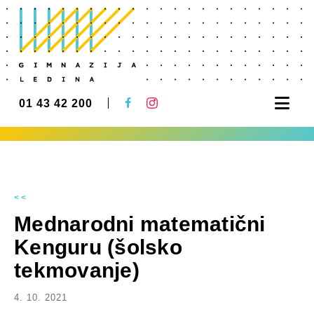
Nav
01 43 42 200
<<
Mednarodni matematični
Kenguru (šolsko
tekmovanje)
4. 10. 2021