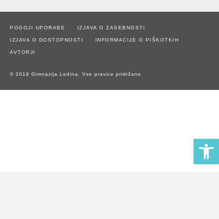
POGOJI UPORABE
IZJAVA O ZASEBNOSTI
IZJAVA O DOSTOPNOSTI
INFORMACIJE O PIŠKOTKIH
AVTORJI
© 2019 Gimnazija Ledina. Vse pravice pridržane.
Open 
Naše spletno mesto uporablja piškotke za zagotavljanje boljše
uporabniške izkušnje in spremljanje statistike obiska.
Z uporabo spletnega mesta soglašate z uporabo piškotkov.
Potrdi piškotke