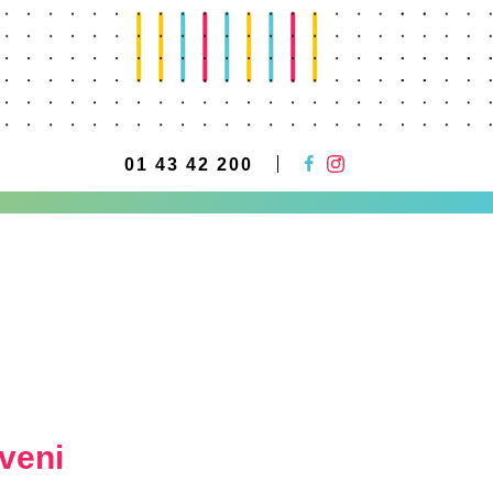
01 43 42 200
veni