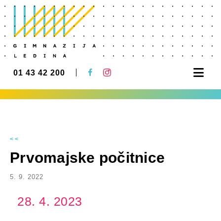
Nav
01 43 42 200
<<
Prvomajske počitnice
5. 9. 2022
28. 4. 2023