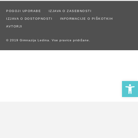
POGOJI UPORABE
IZJAVA O ZASEBNOSTI
IZJAVA O DOSTOPNOSTI
INFORMACIJE O PIŠKOTKIH
AVTORJI
© 2019 Gimnazija Ledina. Vse pravice pridržane.
Open 
Naše spletno mesto uporablja piškotke za zagotavljanje boljše
uporabniške izkušnje in spremljanje statistike obiska.
Z uporabo spletnega mesta soglašate z uporabo piškotkov.
Potrdi piškotke