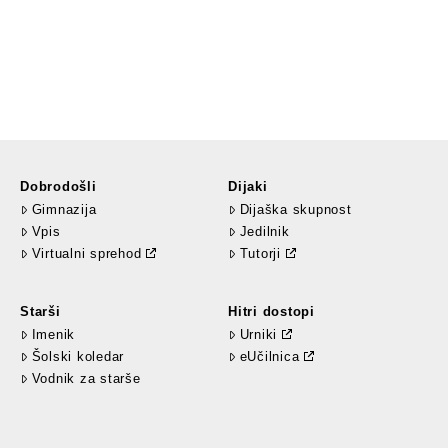
Dobrodošli
Dijaki
Gimnazija
Dijaška skupnost
Vpis
Jedilnik
Virtualni sprehod
Tutorji
Starši
Hitri dostopi
Imenik
Urniki
Šolski koledar
eUčilnica
Vodnik za starše