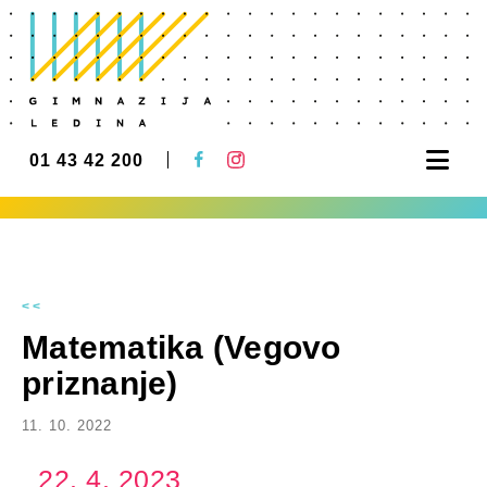
Nav
01 43 42 200
<<
Matematika (Vegovo
priznanje)
11. 10. 2022
22. 4. 2023