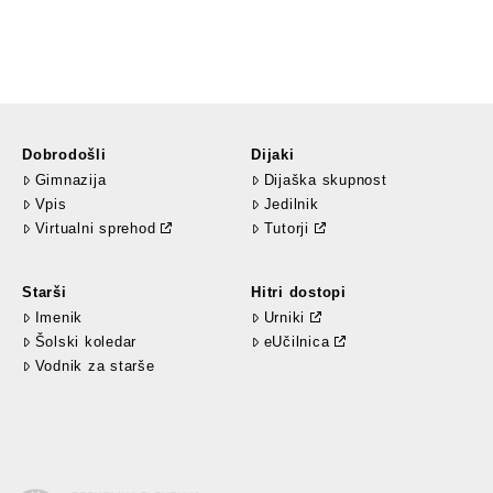
Dobrodošli
Dijaki
Gimnazija
Dijaška skupnost
Vpis
Jedilnik
Virtualni sprehod
Tutorji
Starši
Hitri dostopi
Imenik
Urniki
Šolski koledar
eUčilnica
Vodnik za starše