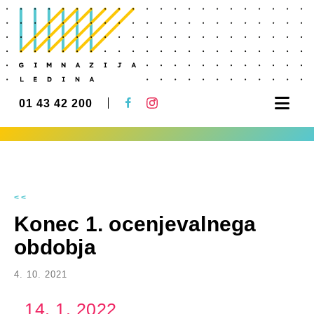
Nav
01 43 42 200
<<
Konec 1. ocenjevalnega
obdobja
4. 10. 2021
14. 1. 2022