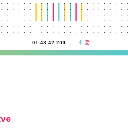
01 43 42 200
tve