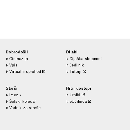
Dobrodošli
Dijaki
Gimnazija
Dijaška skupnost
Vpis
Jedilnik
Virtualni sprehod
Tutorji
Starši
Hitri dostopi
Imenik
Urniki
Šolski koledar
eUčilnica
Vodnik za starše