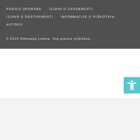
POGOJI UPORABE
IZJAVA O ZASEBNOSTI
IZJAVA O DOSTOPNOSTI
INFORMACIJE O PIŠKOTKIH
AVTORJI
© 2019 Gimnazija Ledina. Vse pravice pridržane.
Open 
Naše spletno mesto uporablja piškotke za zagotavljanje boljše
uporabniške izkušnje in spremljanje statistike obiska.
Z uporabo spletnega mesta soglašate z uporabo piškotkov.
Potrdi piškotke