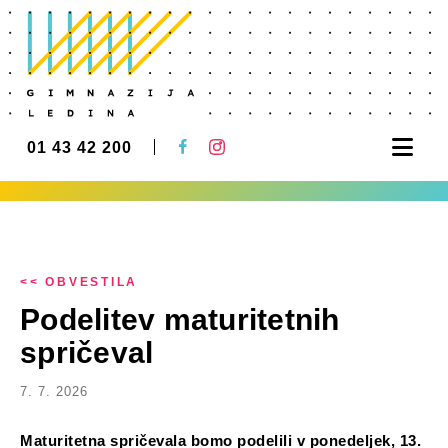
Nav
01 43 42 200
<< OBVESTILA
Podelitev maturitetnih
spričeval
7. 7. 2026
Maturitetna spričevala bomo podelili v ponedeljek, 13.