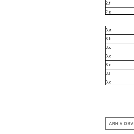
2.f
2.g
3.a
3.b
3.c
3.d
3.e
3.f
3.g
ARHIV OBV