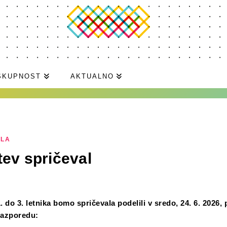
SKUPNOST
AKTUALNO
ILA
tev spričeval
 do 3. letnika bomo spričevala podelili v sredo, 24. 6. 2026, 
razporedu: