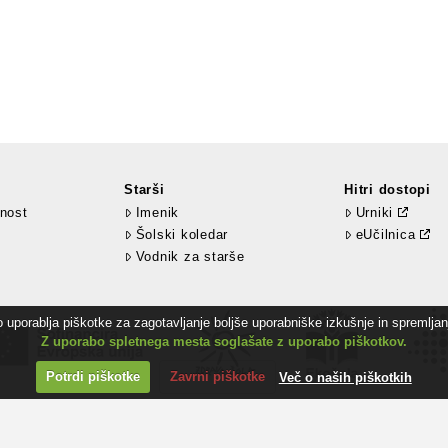
Starši
Hitri dostopi
nost
Imenik
Urniki
Šolski koledar
eUčilnica
Vodnik za starše
uporablja piškotke za zagotavljanje boljše uporabniške izkušnje in spremljanj
Z uporabo spletnega mesta soglašate z uporabo piškotkov.
Potrdi piškotke
Zavrni piškotke
Več o naših piškotkih