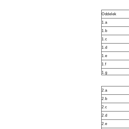
Oddelek
1.a
1.b
1.c
1.d
1.e
1.f
1.g
2.a
2.b
2.c
2.d
2.e