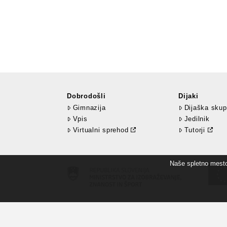
Dobrodošli
Dijaki
Gimnazija
Dijaška skup
Vpis
Jedilnik
Virtualni sprehod
Tutorji
Naše spletno mesto 