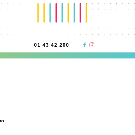
01 43 42 200
po