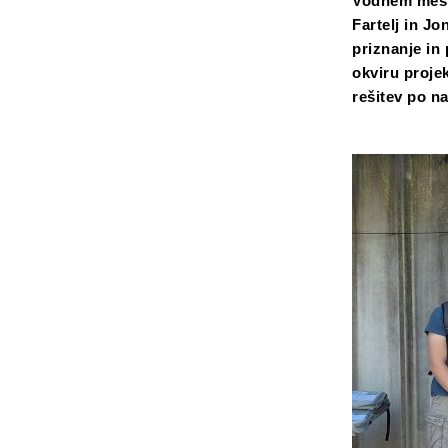
Vodnem mestu
Fartelj in Jo
priznanje in 
okviru proje
rešitev po n