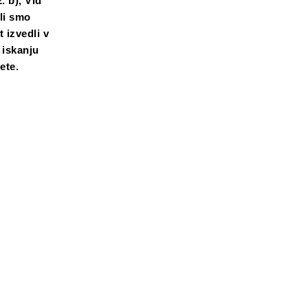
. b), Vid
eli smo
 izvedli v
 iskanju
ete.