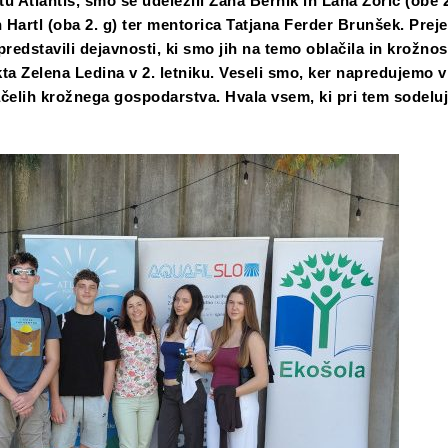
 Atlantis, smo se udeležili Zana Bernik in Lana Zorič (obe 2
n Hartl (oba 2. g) ter mentorica Tatjana Ferder Brunšek. Prej
predstavili dejavnosti, ki smo jih na temo oblačila in krožnost
kta Zelena Ledina v 2. letniku. Veseli smo, ker napredujemo v
ačelih krožnega gospodarstva. Hvala vsem, ki pri tem sodeluj