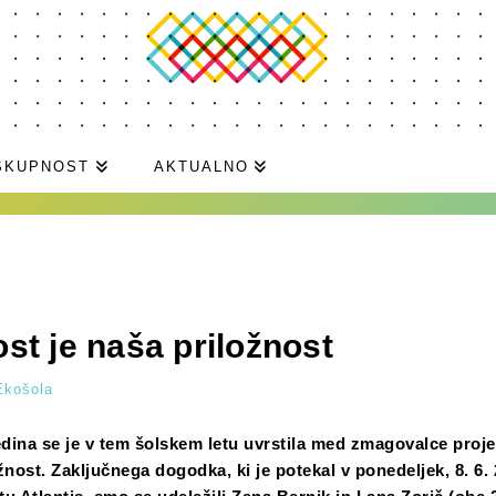
SKUPNOST
AKTUALNO
st je naša priložnost
Ekošola
dina se je v tem šolskem letu uvrstila med zmagovalce proj
žnost. Zaključnega dogodka, ki je potekal v ponedeljek, 8. 6. 