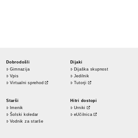
Dobrodošli
Dijaki
Gimnazija
Dijaška skupnost
Vpis
Jedilnik
Virtualni sprehod
Tutorji
Starši
Hitri dostopi
Imenik
Urniki
Šolski koledar
eUčilnica
Vodnik za starše