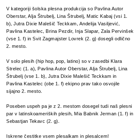
V kategoriji šolska plesna produkcija so Pavlina Autor
Oberstar, Alja Štrubelj, Lina Štrubelj, Matic Kabaj (vsi 1.
b), Jutra Dixie Malešič Teckkam, Andelija Vasiljević,
Pavlina Kastelec, Brina Pezdir, Inja Slapar, Zala Pervinšek
(vse 1. f) in Svit Zagmajster Lovrek (2. g) dosegli odlično
2. mesto.
V solo plesih (hip hop, pop, latino) so v zasedbi Klara
Strelec (1. a), Pavlina Autor Oberstar, Alja Štrubelj, Lina
Štrubelj (vse 1. b), Jutra Dixie Malešič Teckkam in
Pavlina Kastelec (obe 1. f) ekipno prav tako osvojile
sijajno 2. mesto.
Poseben uspeh pa je z 2. mestom dosegel tudi naš plesni
par v latinskoameriških plesih, Mia Babnik Jerman (1. f) in
Sebastjan Tekavc (2. g).
Iskrene čestitke vsem plesalkam in plesalcem!