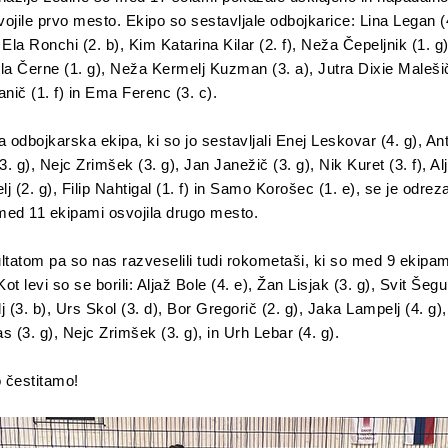
ojile prvo mesto. Ekipo so sestavljale odbojkarice: Lina Legan (
, Ela Ronchi (2. b), Kim Katarina Kilar (2. f), Neža Čepeljnik (1. 
 Ela Černe (1. g), Neža Kermelj Kuzman (3. a), Jutra Dixie Maleš
lanič (1. f) in Ema Ferenc (3. c).
a odbojkarska ekipa, ki so jo sestavljali Enej Leskovar (4. g), A
3. g), Nejc Zrimšek (3. g), Jan Janežič (3. g), Nik Kuret (3. f), Al
lj (2. g), Filip Nahtigal (1. f) in Samo Korošec (1. e), se je odrez
 med 11 ekipami osvojila drugo mesto.
ltatom pa so nas razveselili tudi rokometaši, ki so med 9 ekipam
ot levi so se borili: Aljaž Bole (4. e), Žan Lisjak (3. g), Svit Šegul
 (3. b), Urs Skol (3. d), Bor Gregorič (2. g), Jaka Lampelj (4. g)
as (3. g), Nejc Zrimšek (3. g), in Urh Lebar (4. g).
 čestitamo!