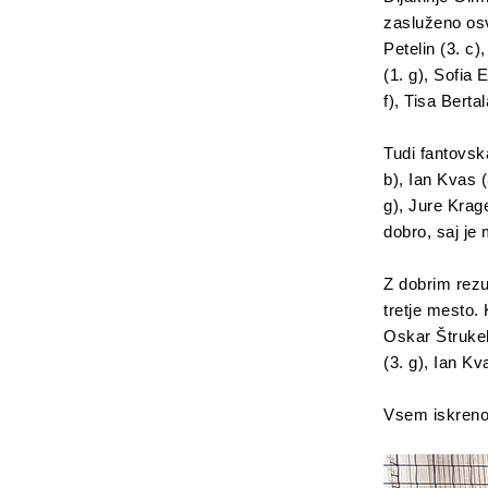
zasluženo osv
Petelin (3. c)
(1. g), Sofia
f), Tisa Berta
Tudi fantovsk
b), Ian Kvas (
g), Jure Krage
dobro, saj je
Z dobrim rezu
tretje mesto. K
Oskar Štrukelj
(3. g), Ian Kv
Vsem iskreno