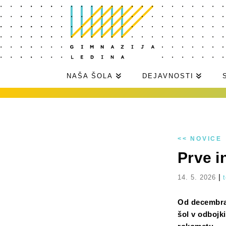
NAŠA ŠOLA
DEJAVNOSTI
<< NOVICE
Prve i
|
14. 5. 2026
Od decembra 
šol v odbojk