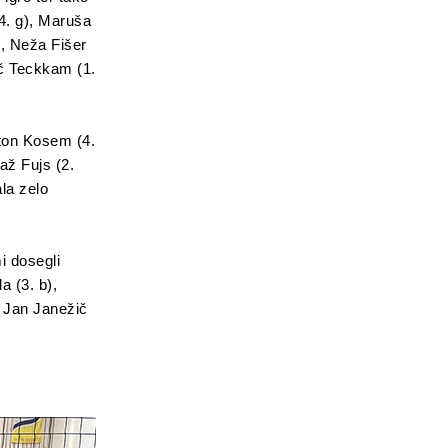
4. g), Maruša
g), Neža Fišer
ič Teckkam (1.
nton Kosem (4.
jaž Fujs (2.
ala zelo
i dosegli
a (3. b),
, Jan Janežič