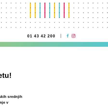
01 43 42 200
etu!
skih srednjih
nje v