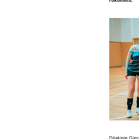
rokometu.
Dijakinje Gim