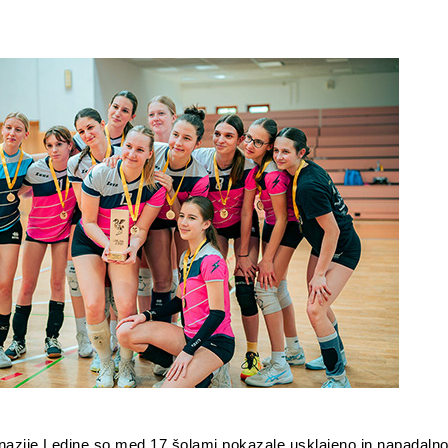
nazije Ledine so med 17 šolami pokazale usklajeno in napadalno 