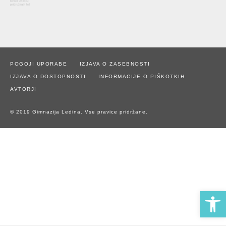
POGOJI UPORABE
IZJAVA O ZASEBNOSTI
IZJAVA O DOSTOPNOSTI
INFORMACIJE O PIŠKOTKIH
AVTORJI
© 2019 Gimnazija Ledina. Vse pravice pridržane.
Open 