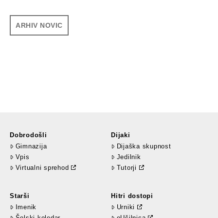
ARHIV NOVIC
Dobrodošli
Dijaki
Gimnazija
Dijaška skupnost
Vpis
Jedilnik
Virtualni sprehod
Tutorji
Starši
Hitri dostopi
Imenik
Urniki
Šolski koledar
eUčilnica