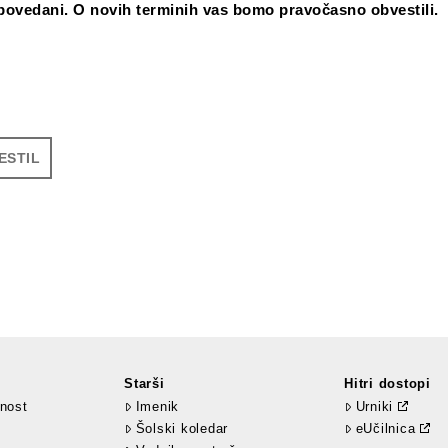
povedani. O novih terminih vas bomo pravočasno obvestili.
ESTIL
Starši
Hitri dostopi
nost
Imenik
Urniki
Šolski koledar
eUčilnica