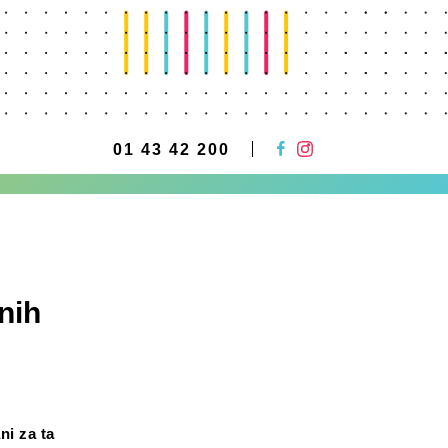
01 43 42 200
nih
ni za ta