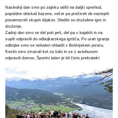
Naslednji dan smo po zajtrku odšli na daljši sprehod,
popoldne obiskali bazene, večer pa preživeli ob nastopih
posameznih skupin dijakov. Sledile so družabne igre in
druženje.
Zadnji dan smo se del poti peš, del pa v kajakih in na
supih odpravili do odbojkarskega igrišča. Po urah igranja
odbojke smo se nekateri ohladili v Bohinjskem jezeru.
Kosilo smo zmazali kot za šalo in se z avtobusom
odpravili domov. Športni tabor je bil čisto prekratek!