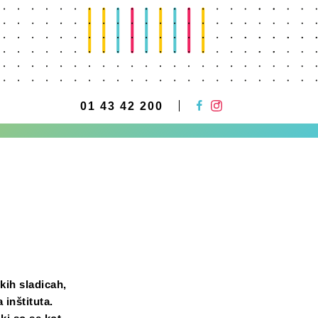
01 43 42 200
kih sladicah,
inštituta.