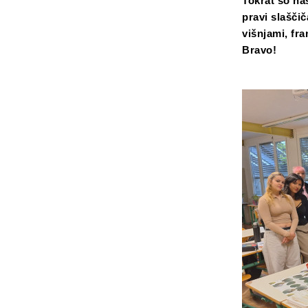
Tokrat so nas
pravi slaščič
višnjami, fr
Bravo!