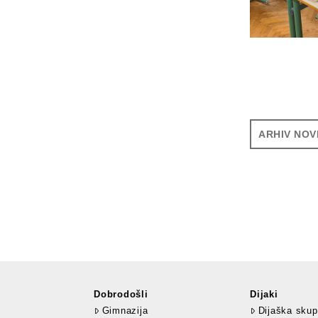
ARHIV NOV
Dobrodošli
Dijaki
Gimnazija
Dijaška skup