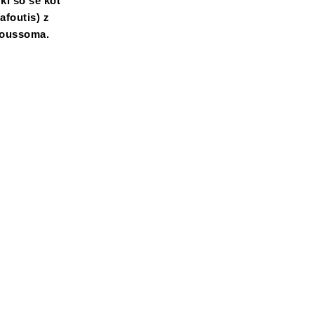
 ki so se kot
afoutis) z
moussoma.