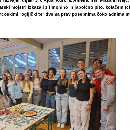
 razvajali dijaki 3. c Ajda, Aurora, Amelie, Iris, Maša in Nejc,
arski mojstri izkazali z limonino in jabolčno pito, kolačem (cl
ancoskimi rogljički ter dvema prav posebnima čokoladnima 