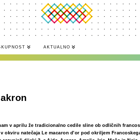
SKUPNOST
AKTUALNO
makron
am v aprilu že tradicionalno cedile sline ob odličnih francos
e v okviru natečaja Le macaron d'or pod okriljem Francoskega 