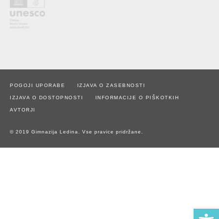
POGOJI UPORABE
IZJAVA O ZASEBNOSTI
IZJAVA O DOSTOPNOSTI
INFORMACIJE O PIŠKOTKIH
AVTORJI
© 2019 Gimnazija Ledina. Vse pravice pridržane.
Open 