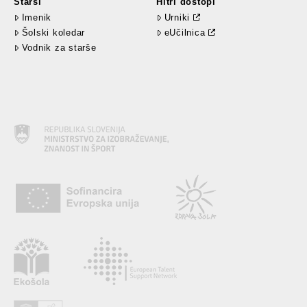
Starši
Hitri dostopi
Imenik
Urniki
Šolski koledar
eUčilnica
Vodnik za starše