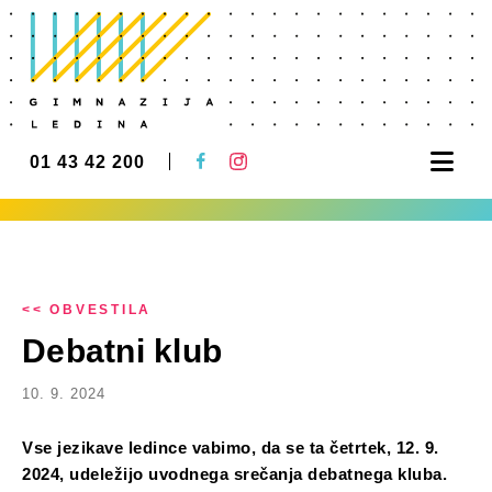
Nav
01 43 42 200
<< OBVESTILA
Debatni klub
10. 9. 2024
Vse jezikave ledince vabimo, da se ta četrtek, 12. 9.
2024, udeležijo uvodnega srečanja debatnega kluba.