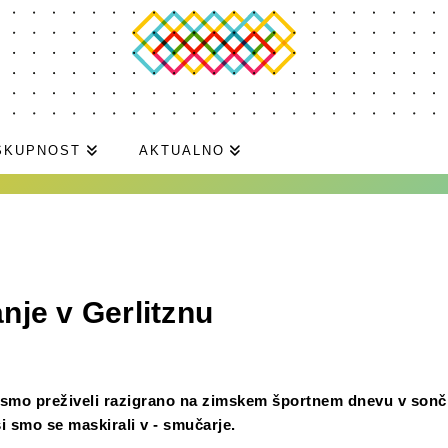
SKUPNOST
AKTUALNO
je v Gerlitznu
 smo preživeli razigrano na zimskem športnem dnevu v son
i smo se maskirali v - smučarje.