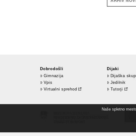
ARHIV NOV
Dobrodošli
Dijaki
Gimnazija
Dijaška skup
Vpis
Jedilnik
Virtualni sprehod
Tutorji
Naše spletno mesto 