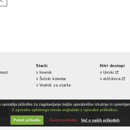
IC
Starši
Hitri dostopi
nost
Imenik
Urniki
Šolski koledar
eUčilnica
Vodnik za starše
uporablja piškotke za zagotavljanje boljše uporabniške izkušnje in spremljanj
Z uporabo spletnega mesta soglašate z uporabo piškotkov.
Potrdi piškotke
Zavrni piškotke
Več o naših piškotkih