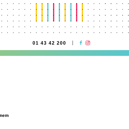
01 43 42 200
čnem