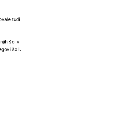
ovale tudi
jih šol v
govi šoli.