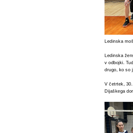
Ledinska moš
Ledinska žens
v odbojki. Tud
drugo, ko so 
V četrtek, 30.
Dijaškega dom