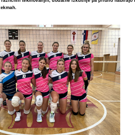
 različnih tekmovanjih, dodatne izkušnje pa pridno nabirajo 
 tekmah.