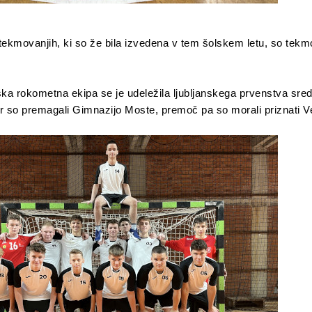
tekmovanjih, ki so že bila izvedena v tem šolskem letu, so tekm
a rokometna ekipa se je udeležila ljubljanskega prvenstva sredn
r so premagali Gimnazijo Moste, premoč pa so morali priznati Ve