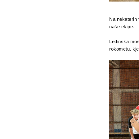
Na nekaterih 
naše ekipe.
Ledinska mošk
rokometu, kje