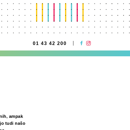
01 43 42 200
lnih, ampak
jo tudi našo