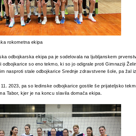
ka rokometna ekipa
ka odbojkarska ekipa pa je sodelovala na ljubljanskem prvenstv
i odbojkarice so eno tekmo, ki so jo odigrale proti Gimnaziji Žel
jim nasproti stale odbojkarice Srednje zdravstvene šole, pa žal iz
 11. 2023, pa so ledinske odbojkarice gostile še prijateljsko tek
a Tabor, kjer je na koncu slavila domača ekipa.