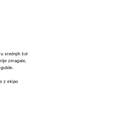
u srednjih šol
imlje zmagale,
gubile.
mo z ekipo