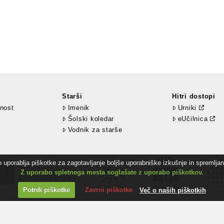
Starši
Hitri dostopi
nost
Imenik
Urniki
Šolski koledar
eUčilnica
Vodnik za starše
uporablja piškotke za zagotavljanje boljše uporabniške izkušnje in spremljanj
Z uporabo spletnega mesta soglašate z uporabo piškotkov.
Potrdi piškotke
Zavrni piškotke
Več o naših piškotkih