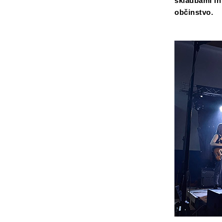
skladbami in
občinstvo.