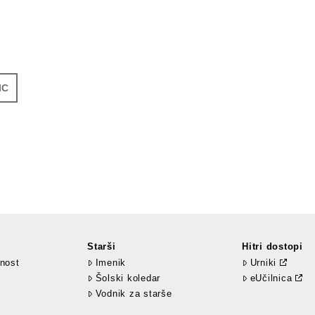
IC
Starši
Hitri dostopi
nost
Imenik
Urniki
Šolski koledar
eUčilnica
Vodnik za starše