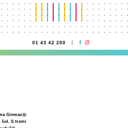
01 43 42 200
 na Gimnaziji
 šol. S tremi