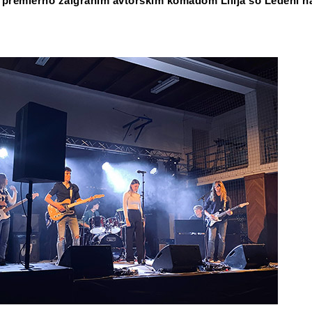
 premierno zaigranim avtorskim komadom Lilija so Ledeni na