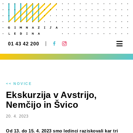
Nav
01 43 42 200
<< NOVICE
Ekskurzija v Avstrijo,
Nemčijo in Švico
20. 4. 2023
Od 13. do 15. 4. 2023 smo ledinci raziskovali kar tri