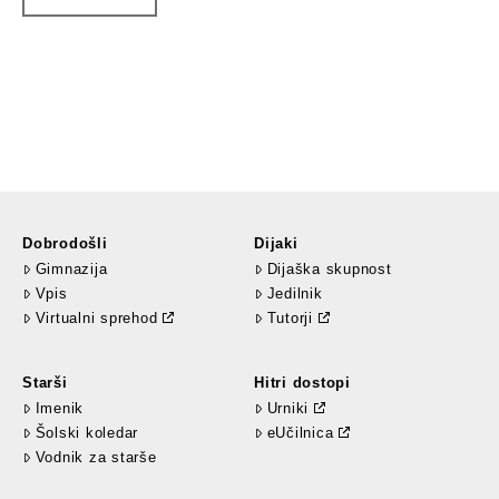
Dobrodošli
Dijaki
Gimnazija
Dijaška skupnost
Vpis
Jedilnik
Virtualni sprehod
Tutorji
Starši
Hitri dostopi
Imenik
Urniki
Šolski koledar
eUčilnica
Vodnik za starše