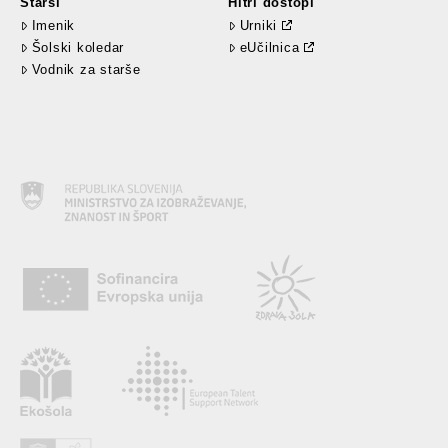
Starši
Hitri dostopi
Imenik
Urniki
Šolski koledar
eUčilnica
Vodnik za starše