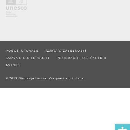
POGOJI UPORABE
IZJAVA O ZASEBNOSTI
IZJAVA O DOSTOPNOSTI
INFORMACIJE O PIŠKOTKIH
AVTORJI
© 2019 Gimnazija Ledina. Vse pravice pridržane.
Open 