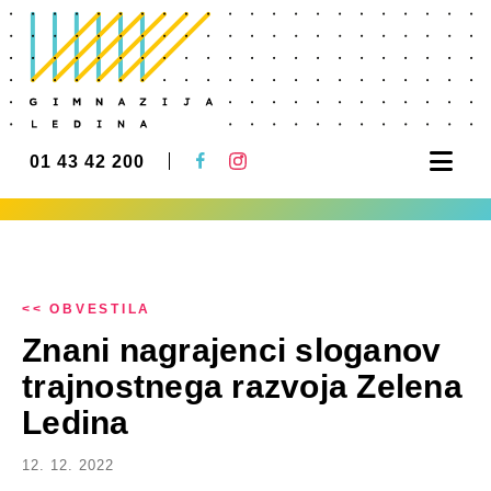
Nav
01 43 42 200
<< OBVESTILA
Znani nagrajenci sloganov
trajnostnega razvoja Zelena
Ledina
12. 12. 2022