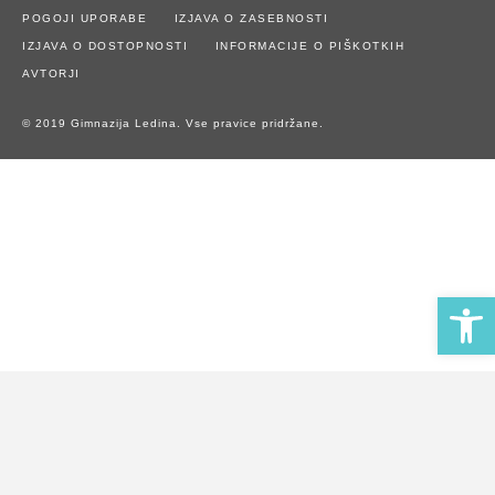
POGOJI UPORABE
IZJAVA O ZASEBNOSTI
IZJAVA O DOSTOPNOSTI
INFORMACIJE O PIŠKOTKIH
AVTORJI
© 2019 Gimnazija Ledina. Vse pravice pridržane.
Open 
Naše spletno mesto uporablja piškotke za zagotavljanje boljše
uporabniške izkušnje in spremljanje statistike obiska.
Z uporabo spletnega mesta soglašate z uporabo piškotkov.
Potrdi piškotke