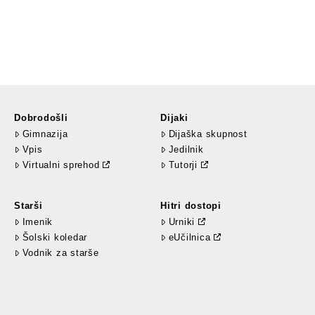
Dobrodošli
Dijaki
Gimnazija
Dijaška skupnost
Vpis
Jedilnik
Virtualni sprehod
Tutorji
Starši
Hitri dostopi
Imenik
Urniki
Šolski koledar
eUčilnica
Vodnik za starše