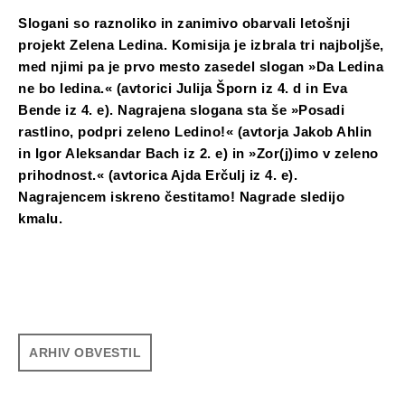
Slogani so raznoliko in zanimivo obarvali letošnji
projekt Zelena Ledina. Komisija je izbrala tri najboljše,
med njimi pa je prvo mesto zasedel slogan »Da Ledina
ne bo ledina.« (avtorici Julija Šporn iz 4. d in Eva
Bende iz 4. e). Nagrajena slogana sta še »Posadi
rastlino, podpri zeleno Ledino!« (avtorja Jakob Ahlin
in Igor Aleksandar Bach iz 2. e) in »Zor(j)imo v zeleno
prihodnost.« (avtorica Ajda Erčulj iz 4. e).
Nagrajencem iskreno čestitamo! Nagrade sledijo
kmalu.
ARHIV OBVESTIL