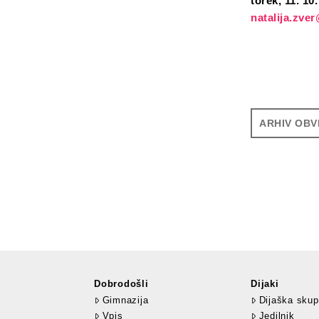
torek, 11. 10
natalija.zver
ARHIV OBV
Dobrodošli
Dijaki
Gimnazija
Dijaška skup
Vpis
Jedilnik