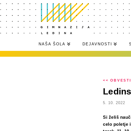
NAŠA ŠOLA
DEJAVNOSTI
<< OBVEST
Ledinsk
5. 10. 2022
Si želiš nauč
celo poletje 