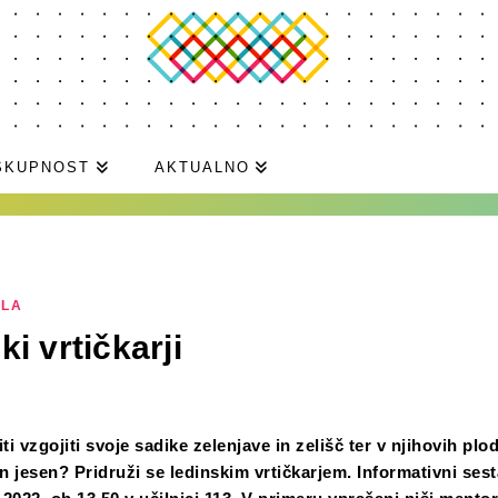
SKUPNOST
AKTUALNO
ILA
i vrtičkarji
iti vzgojiti svoje sadike zelenjave in zelišč ter v njihovih plo
in jesen? Pridruži se ledinskim vrtičkarjem. Informativni ses