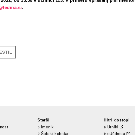
. 2022, ob 13.50 v učilnici 113. V primeru vprašanj piši mentor
@ledina.si
.
ESTIL
Starši
Hitri dostopi
nost
Imenik
Urniki
Šolski koledar
eUčilnica