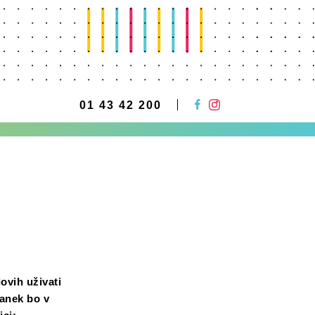
01 43 42 200
dovih uživati
tanek bo v