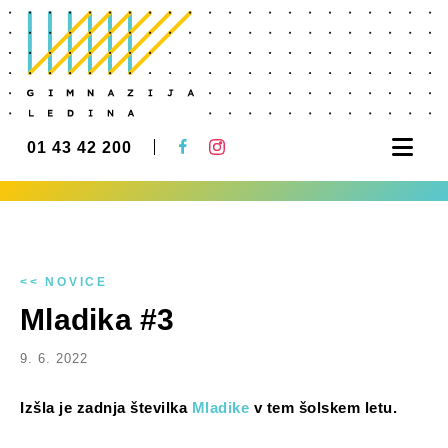
Nav
01 43 42 200
<< NOVICE
Mladika #3
9. 6. 2022
Izšla je zadnja številka
Mladike
v tem šolskem letu.