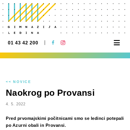
Nav
01 43 42 200
<< NOVICE
Naokrog po Provansi
4. 5. 2022
Pred prvomajskimi počitnicami smo se ledinci potepali
po Azurni obali in Provansi.