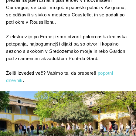
prežali na jate rožnatih plamencev v močvirnatem
Camargue, se čudili mogočni papeški palači v Avignonu,
se odišavili s sivko v mestecu Coustellet in se podali po
poti okre v Roussillonu.
Z ekskurzijo po Franciji smo otvorili pokoronska ledinska
potepanja, najpogumnejši dijaki pa so otvorili kopalno
sezono s skokom v Sredozemsko morje in reko Gardon
pod znamenitim akvaduktom Pont-du Gard.
Želiš izvedeti več? Vabimo te, da prebereš
popotni
dnevnik
.