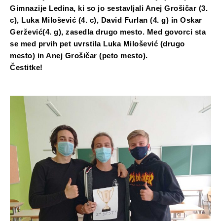
Gimnazije Ledina, ki so jo sestavljali Anej Grošičar (3.
c), Luka Milošević (4. c), David Furlan (4. g) in Oskar
Geržević(4. g), zasedla drugo mesto. Med govorci sta
se med prvih pet uvrstila Luka Milošević (drugo
mesto) in Anej Grošičar (peto mesto).
Čestitke!