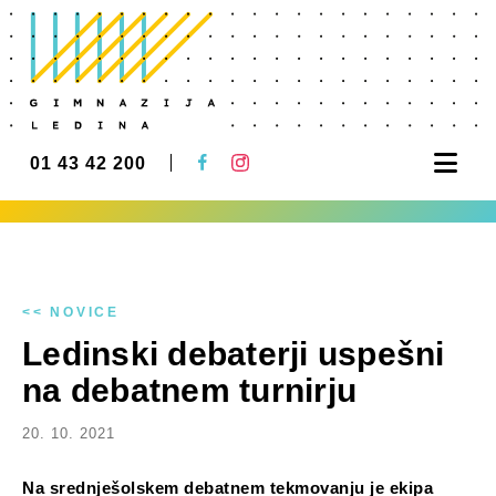
Nav
01 43 42 200
<< NOVICE
Ledinski debaterji uspešni
na debatnem turnirju
20. 10. 2021
Na srednješolskem debatnem tekmovanju je ekipa