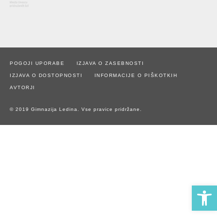
POGOJI UPORABE
IZJAVA O ZASEBNOSTI
IZJAVA O DOSTOPNOSTI
INFORMACIJE O PIŠKOTKIH
AVTORJI
© 2019 Gimnazija Ledina. Vse pravice pridržane.
Open 