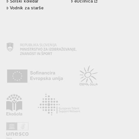
Šolski koledar
eUčilnica
Vodnik za starše