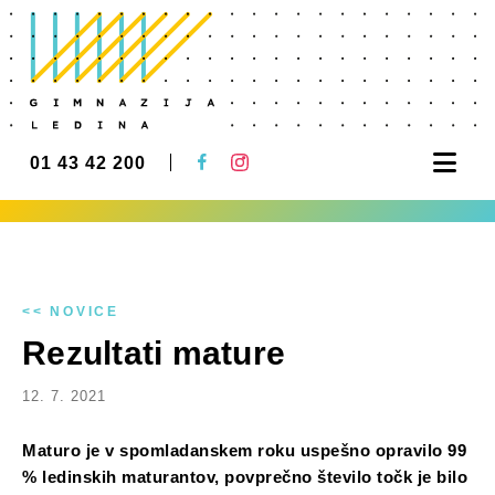
Nav
01 43 42 200
<< NOVICE
Rezultati mature
12. 7. 2021
Maturo je v spomladanskem roku uspešno opravilo 99
% ledinskih maturantov, povprečno število točk je bilo