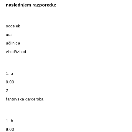
naslednjem razporedu:
oddelek
ura
učilnica
vhod/izhod
1. a
9.00
2
fantovska garderoba
1. b
9.00