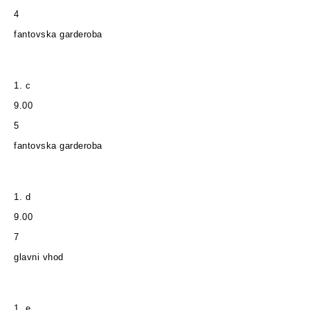
4
fantovska garderoba
1. c
9.00
5
fantovska garderoba
1. d
9.00
7
glavni vhod
1. e