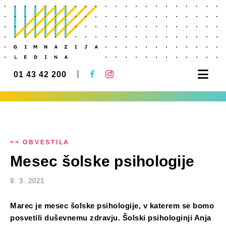
Nav
01 43 42 200
<< OBVESTILA
Mesec šolske psihologije
9. 3. 2021
Marec je mesec šolske psihologije, v katerem se bomo
posvetili duševnemu zdravju. Šolski psihologinji Anja