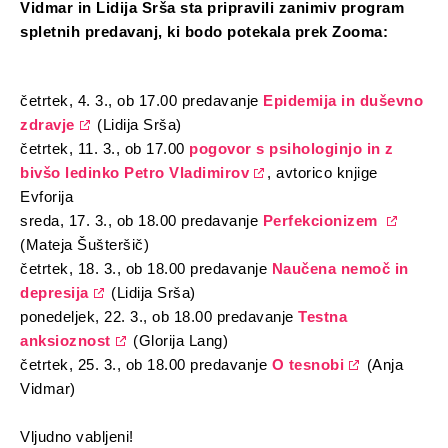
Vidmar in Lidija Srša sta pripravili zanimiv program
spletnih predavanj, ki bodo potekala prek Zooma:
četrtek, 4. 3., ob 17.00 predavanje
Epidemija in duševno
zdravje
(Lidija Srša)
četrtek, 11. 3., ob 17.00
pogovor s psihologinjo in z
bivšo ledinko Petro Vladimirov
, avtorico knjige
Evforija
sreda, 17. 3., ob 18.00 predavanje
Perfekcionizem
(Mateja Šušteršič)
četrtek, 18. 3., ob 18.00 predavanje
Naučena nemoč in
depresija
(Lidija Srša)
ponedeljek, 22. 3., ob 18.00 predavanje
Testna
anksioznost
(Glorija Lang)
četrtek, 25. 3., ob 18.00 predavanje
O tesnobi
(Anja
Vidmar)
Vljudno vabljeni!