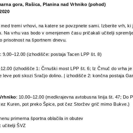
Šmarna gora, Rašica, Planina nad Vrhniko (pohod)
 2020
 med tremi vrhovi, na katere se povzpnete sami. Izberite vrh, ki je
Na vrhu vas bodo v omenjenem času pričakali učitelji spremljev
šo prisotnost na športnem dnevu.
: 9.00–12.00 (izhodišče: postaja Tacen LPP št. 8)
–12.00 (izhodišče 1: Črnuški most LPP št. 6; Iz Črnuč do vrha je 
se leve poti skozi Sračjo dolino. | izhodišče 2: končna postaja G
Vrhniko
: 10.00–12.00 (medkrajevna avtobusna linija št. 47; Do P
 čez Kuren, pot preko Špice, pot čez Storžev grič mimo Bukve.)
nu primerna športna oblačila in obutev
 učitelji ŠVZ