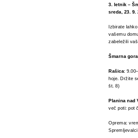
3. letnik – 
sreda, 23. 9.
Izbirate lahko
vašemu domu. 
zabeležili va
Šmarna gora
Rašica
: 9.00
hoje. Držite 
št. 8)
Planina nad 
več poti: pot
Oprema: vreme
Spremljevalci: