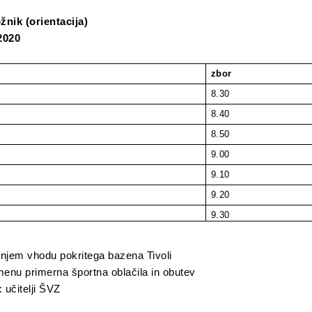
ožnik (orientacija)
 2020
zbor
8.30
8.40
8.50
9.00
9.10
9.20
9.30
njem vhodu pokritega bazena Tivoli
nu primerna športna oblačila in obutev
 učitelji ŠVZ