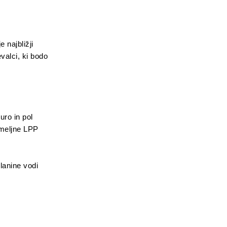
 najbližji
alci, ki bodo
uro in pol
ameljne LPP
lanine vodi