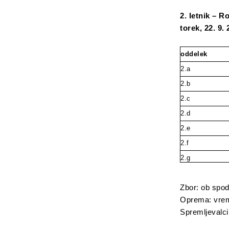
2. letnik – R
torek, 22. 9.
oddelek
2.a
2.b
2.c
2.d
2.e
2.f
2.g
Zbor: ob spod
Oprema: vreme
Spremljevalci: