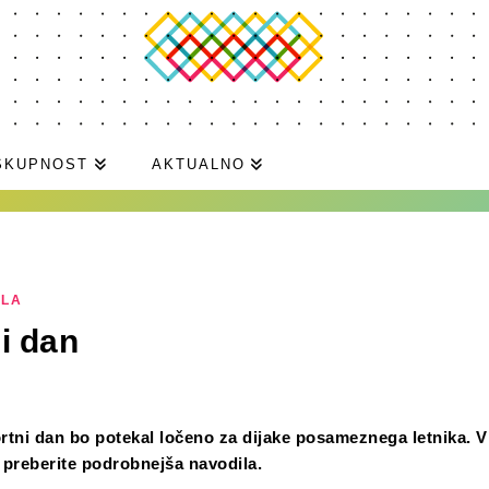
SKUPNOST
AKTUALNO
ILA
i dan
rtni dan bo potekal ločeno za dijake posameznega letnika. V
 preberite podrobnejša navodila.