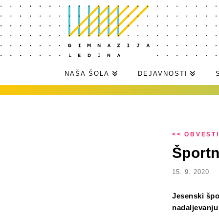
NAŠA ŠOLA
DEJAVNOSTI
<< OBVEST
Športn
15. 9. 2020
Jesenski špo
nadaljevanju