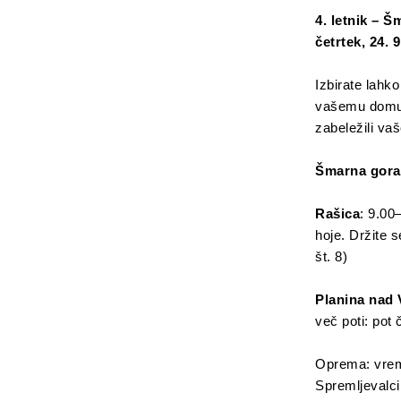
4. letnik –
Šm
četrtek, 24. 
Izbirate lahko
vašemu domu. 
zabeležili va
Šmarna gora
Rašica
: 9.00
hoje. Držite 
št. 8)
Planina nad 
več poti: pot
Oprema: vreme
Spremljevalci