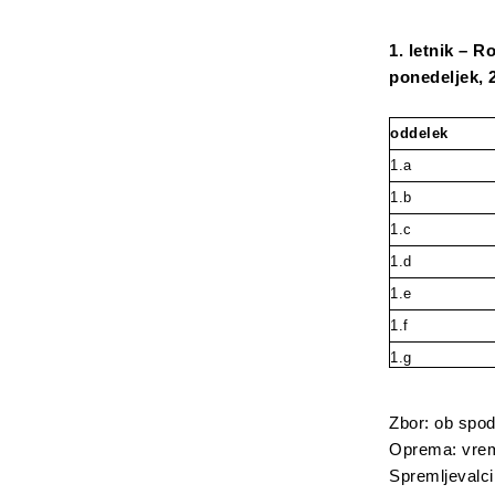
1. letnik – R
ponedeljek, 2
oddelek
1.a
1.b
1.c
1.d
1.e
1.f
1.g
Zbor: ob spod
Oprema: vreme
Spremljevalci