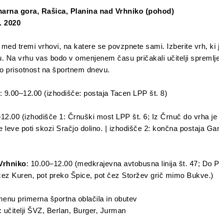
arna gora, Rašica, Planina nad Vrhniko (pohod)
9. 2020
 med tremi vrhovi, na katere se povzpnete sami. Izberite vrh, ki je
Na vrhu vas bodo v omenjenem času pričakali učitelji spremljev
šo prisotnost na športnem dnevu.
: 9.00–12.00 (izhodišče: postaja Tacen LPP št. 8)
–12.00 (izhodišče 1: Črnuški most LPP št. 6; Iz Črnuč do vrha je 
se leve poti skozi Sračjo dolino. | izhodišče 2: končna postaja G
Vrhniko
: 10.00–12.00 (medkrajevna avtobusna linija št. 47; Do P
 čez Kuren, pot preko Špice, pot čez Storžev grič mimo Bukve.)
nu primerna športna oblačila in obutev
: učitelji ŠVZ, Berlan, Burger, Jurman