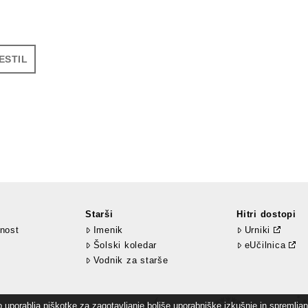
ESTIL
Starši
Hitri dostopi
nost
Imenik
Urniki
Šolski koledar
eUčilnica
Vodnik za starše
uporablja piškotke za zagotavljanje boljše uporabniške izkušnje in spremljanj