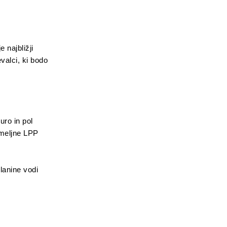
 najbližji
alci, ki bodo
uro in pol
ameljne LPP
lanine vodi