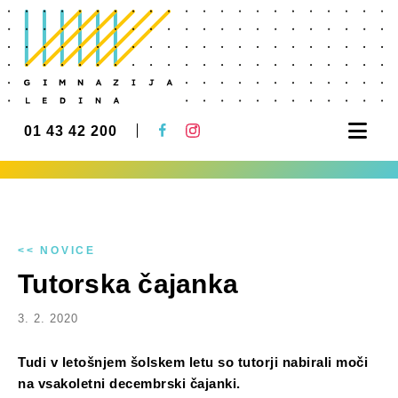
Nav
01 43 42 200
<< NOVICE
Tutorska čajanka
3. 2. 2020
Tudi v letošnjem šolskem letu so tutorji nabirali moči
na vsakoletni decembrski čajanki.