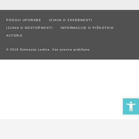
POGOJI UPORABE
IZJAVA O ZASEBNOSTI
IZJAVA O DOSTOPNOSTI
INFORMACIJE O PIŠKOTKIH
AVTORJI
© 2019 Gimnazija Ledina. Vse pravice pridržane.
Open 
Naše spletno mesto uporablja piškotke za zagotavljanje boljše
uporabniške izkušnje in spremljanje statistike obiska.
Z uporabo spletnega mesta soglašate z uporabo piškotkov.