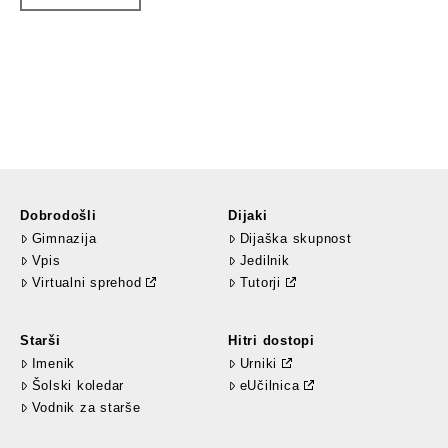
Dobrodošli
Dijaki
Gimnazija
Dijaška skupnost
Vpis
Jedilnik
Virtualni sprehod
Tutorji
Starši
Hitri dostopi
Imenik
Urniki
Šolski koledar
eUčilnica
Vodnik za starše